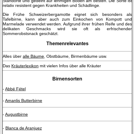
Standorte und gedeiht auf lehmigen Böden am besten. Die Sorte ist
relativ resistent gegen Krankheiten und Schädlinge.
Die Frühe Schweizerbergamotte eignet sich besonders als
Tafelbirne, kann aber auch zum Einkochen von Kompott und
Marmelade verwendet werden. Aufgrund ihrer frühen Reife und des
delikaten Geschmacks wird sie oft als erfrischender
Sommerobstsnack geschätzt.
Themenrelevantes
Alles über
alle Bäume
, Obstbäume, Birmenbäume usw.
Das
Kräuterlexikon
mit vielen Infos über alle Kräuter
Birnensorten
-
Abbé Fétel
-
Amanlis Butterbirne
-
Augustbirne
-
Blanca de Aranjuez